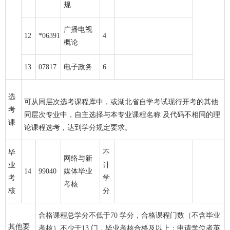
规
广播电视
12
*06391
4
概论
13
07817
电子政务
6
选
可从同层次选考课程库中，或湖北省自学考试现行开考的其他
考
同层次专业中，自主选择与本专业课程名称 及代码不相同的理
课
论课程选考，达到学分规定要求。
毕
不
网络与新
业
计
14
99040
媒体毕业
考
学
考核
核
分
合格课程总学分不低于70 学分，合格课程门数（不含毕业
其他要
考核）不少于13 门，毕业考核合格及以上；申请学位者英