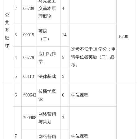
马克思主
2
03709
义基本原
4
公
理概论
共
基
英语
3
00015
14
16/30
础
（二）
课
选考不低于10 学分；申
应用写作
请学位者英语（二）必
4
06779
5
学
考。
5
08118
法律基础
5
传播学概
6
*00642
6
学位课程
论
网络营销
*00908
3
与策划
7
学位课程
网络营销