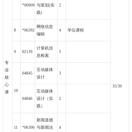
*00909
与策划(实
2
践)
网络信息
8
*06392
4
学位课程
编辑
计算机信
9
02139
5
息检索
专
互动媒体
业
04845
3
设计
核
心
35/39
10
互动媒体
课
04846
设计（实
2
践）
新闻道德
11
*06390
与新闻法
4