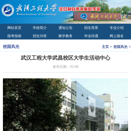
网站首页
学校简介
通知公告
招生简章
专业介绍
报考指南
招生问答
教学教务
毕业待遇
网上报名
录取查询
校园风光
联系我们
校园风光
>
>
主页
校园风光
2022年武汉工程大学全日制本科助学班报名正在进行中，点击查看
招生简
武汉工程大学武昌校区大学生活动中心
章
发布日期：03-06